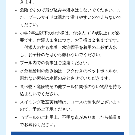
きます。
危険ですので飛び込みや潜水はしないでください。ま
た、プールサイドは濡れて滑りやすいので走らないで
ください。
小学2年生以下のお子様は、付添人（18歳以上）が必
要です。付添人１名につき、お子様は２名までです。
付添人の方も水着・水泳帽子を着用の上必ず入水
し、お子様のそばから離れないでください。
プール内での食事はご遠慮ください。
水分補給用の飲み物は、フタ付きのペットボトルか、
割れない素材の水筒のみとさせていただきます。
食べ物・危険物その他プールに関係のない物品を持ち
込まないでください。
スイミング教室実施時は、コースの制限がございます
ので、予めご了承ください。
当プールのご利用上、不明な点がありましたら係員ま
でお尋ねください。