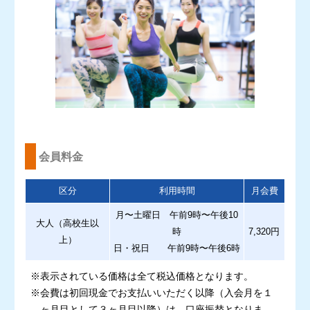
会員料金
区分
利用時間
月会費
月〜土曜日 午前9時〜午後10
大人（高校生以
時
7,320円
上）
日・祝日 午前9時〜午後6時
※表示されている価格は全て税込価格となります。
※会費は初回現金でお支払いいただく以降（入会月を１
ヶ月目として３ヶ月目以降）は、口座振替となりま