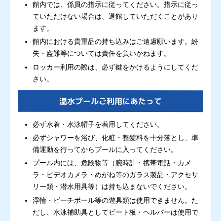
館内では、係員の指示に従ってください。指示に従っ
ていただけない場合は、退館していただくことがあり
ます。
館内における貴重品の持ち込みはご遠慮願います。紛
失・盗難等については責任を負いかねます。
ロッカー利用の際は、必ず鍵をかけるようにしてくだ
さい。
温水プールご利用にあたって
必ず水着・水泳帽子を着用してください。
必ずシャワーを浴び、化粧・整髪料を十分落とし、準
備運動を行ってからプールに入ってください。
プール内には、危険物等（腕時計・携帯電話・カメ
ラ・ビデオカメラ・めがね等のガラス製品・アクセサ
リー類・潜水用具等）は持ち込まないでください。
浮輪・ビーチボール等の遊具類は使用できません。た
だし、水泳補助具としてビート板・ヘルパーは使用で