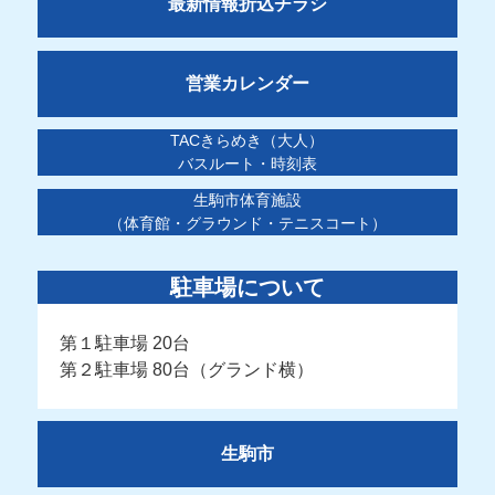
最新情報折込チラシ
営業カレンダー
TACきらめき（大人）
バスルート・時刻表
生駒市体育施設
（体育館・グラウンド・テニスコート）
駐車場について
第１駐車場 20台
第２駐車場 80台（グランド横）
生駒市