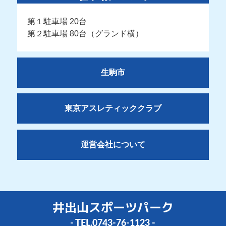
第１駐車場 20台
第２駐車場 80台（グランド横）
生駒市
東京アスレティッククラブ
運営会社について
井出山スポーツパーク
- TEL.
0743-76-1123
-