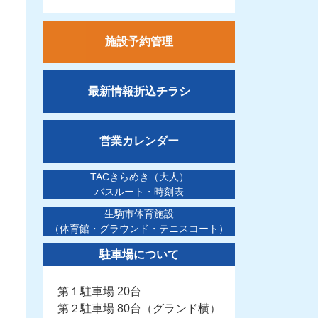
施設予約管理
最新情報折込チラシ
営業カレンダー
TACきらめき（大人）
バスルート・時刻表
生駒市体育施設
（体育館・グラウンド・テニスコート）
駐車場について
第１駐車場 20台
第２駐車場 80台（グランド横）