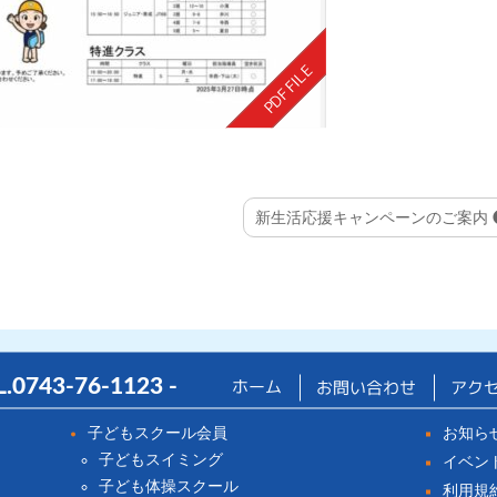
新生活応援キャンペーンのご案内
ホーム
L.
0743-76-1123
-
お問い合わせ
アク
子どもスクール会員
お知ら
子どもスイミング
イベン
子ども体操スクール
利用規