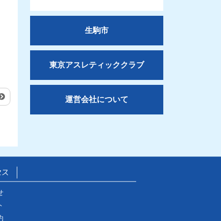
生駒市
東京アスレティッククラブ
運営会社について
セス
せ
ト
約