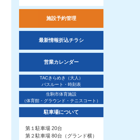
施設予約管理
最新情報折込チラシ
営業カレンダー
TACきらめき（大人）
バスルート・時刻表
生駒市体育施設
（体育館・グラウンド・テニスコート）
駐車場について
第１駐車場 20台
第２駐車場 80台（グランド横）