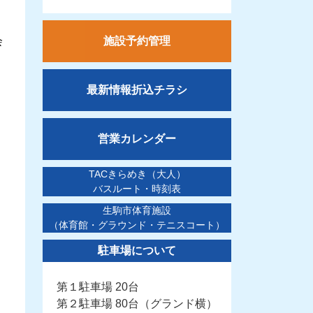
会
施設予約管理
最新情報折込チラシ
営業カレンダー
TACきらめき（大人）
バスルート・時刻表
生駒市体育施設
（体育館・グラウンド・テニスコート）
駐車場について
第１駐車場 20台
第２駐車場 80台（グランド横）