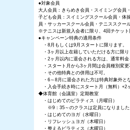
●対象会員
大人会員：きらめき会員・スイミング会員
子ども会員：スイミングスクール会員・体
員・サッカースクール会員・テニススクー
※テニスは新規入会者に限り、4回チケット
●キャンペーン特典の適用条件
・8月もしくは9月スタートに限ります。
・3ヶ月以上在籍していただける方に限り
・2ヶ月以内に退会される方は、通常料金
・スタート月から3ヶ月間は会員種別変更
・その他特典との併用は不可。
・6～8月に退会された方は特典対象外と
・入会手続き時にスタート月（無料）+2
◆体育館（会議室）定期教室
・はじめてのピラティス（月曜日）
※9：35～のクラスは定員になりました
・はじめてのヨガ（水曜日）
・リフレッシュヨガ（木曜日）
・整えるピラティス（木曜日）