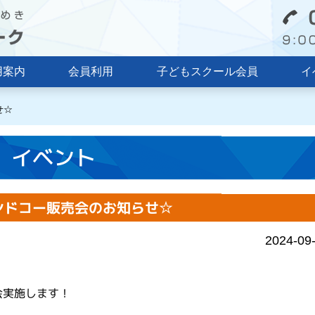
用案内
会員利用
子どもスクール会員
イ
せ☆
イベント
ンドコー販売会のお知らせ☆
2024-09
会実施します！