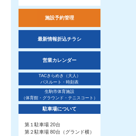
施設予約管理
最新情報折込チラシ
営業カレンダー
TACきらめき（大人）
バスルート・時刻表
生駒市体育施設
（体育館・グラウンド・テニスコート）
駐車場について
第１駐車場 20台
第２駐車場 80台（グランド横）