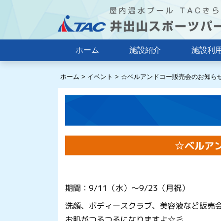
ホーム
施設紹介
施設利
ホーム
>
イベント
>
☆ベルアンドコー販売会のお知ら
☆ベルア
期間：9/11（水）～9/23（月祝）
洗顔、ボディースクラブ、美容液など販売
お肌がつるつるになりますよ☆彡