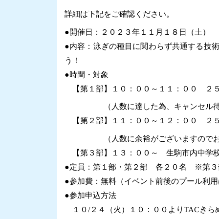
詳細は下記をご確認ください。
●開催日：２０２３年１１月１８日（土）
●内容：泳ぎの種目に関わらず共通する技
う！
●時間・対象
【第１部】１０：００～１１：００ ２５
（人数に達した為、キャンセル待ち
【第２部】１１：００～１２：００ ２５
（人数に余裕がございますのでお申
【第３部】１３：００～ 生駒市内中学校
●定員：第１部・第２部 各２０名 ※第
●参加費：無料（イベント前後のプール利
●参加申込方法
１０/２４（火）１０：００よりTACきら