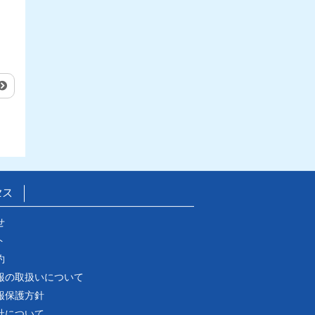
セス
せ
ト
約
報の取扱いについて
報保護方針
社について