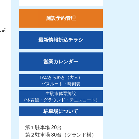
施設予約管理
えよ
最新情報折込チラシ
営業カレンダー
TACきらめき（大人）
バスルート・時刻表
生駒市体育施設
（体育館・グラウンド・テニスコート）
駐車場について
第１駐車場 20台
第２駐車場 80台（グランド横）